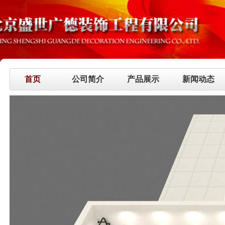
首页
公司简介
产品展示
新闻动态