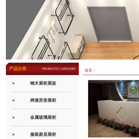
产品分类
PRODUCTS CATEGORY
首页
/
钢木展柜展架
烤漆异形展柜
金属玻璃展柜
服装家居展柜