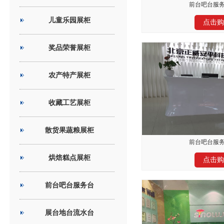
前台吧台服务台
儿童乐园展柜
点击购
奖品荣誉展柜
农产特产展柜
收藏工艺展柜
散货果蔬粮展柜
前台吧台服务台
烘焙糕点展柜
点击购
前台吧台服务台
展台地台流水台